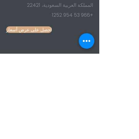
المملكة العربية السعودية، 22421
+966 53 954 1252
احصل على عرض أسعار
كن على علم
نحن نرحب باقتراحاتكم ونطلب منكم
مشاركتها معنا في أقرب فرصة.
قائمة طعام
بيت
خدمات